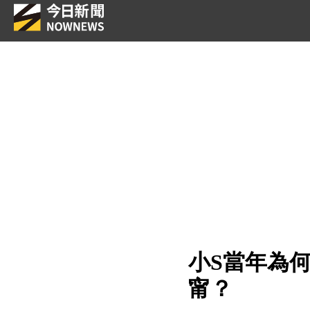
小S當年為
甯？