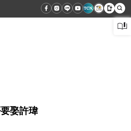
否要娶許瑋