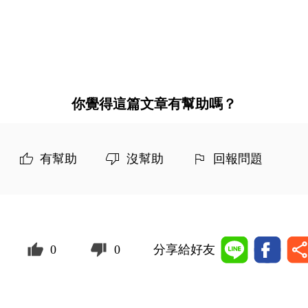
你覺得這篇文章有幫助嗎？
有幫助
沒幫助
回報問題
0
0
分享給好友