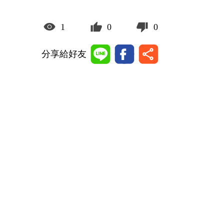
1
0
0
分享給好友