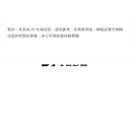
警語：本頁為 AI 生成內容，僅供參考。非商業用途，轉載請遵守相關
法規與智慧財產權，本公司保留最終解釋權。
防詐聲明
著作權聲明
免責聲明
關於我們
隱私權聲明
合作提案
追蹤 NOWNEWS 今日新聞