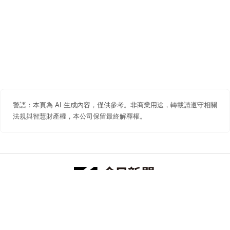
警語：本頁為 AI 生成內容，僅供參考。非商業用途，轉載請遵守相關
法規與智慧財產權，本公司保留最終解釋權。
防詐聲明
著作權聲明
免責聲明
關於我們
隱私權聲明
合作提案