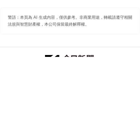
警語：本頁為 AI 生成內容，僅供參考。非商業用途，轉載請遵守相關
法規與智慧財產權，本公司保留最終解釋權。
防詐聲明
著作權聲明
免責聲明
關於我們
隱私權聲明
合作提案
追蹤 NOWNEWS 今日新聞