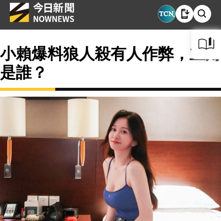
小賴爆料狼人殺有人作弊，主角
是誰？