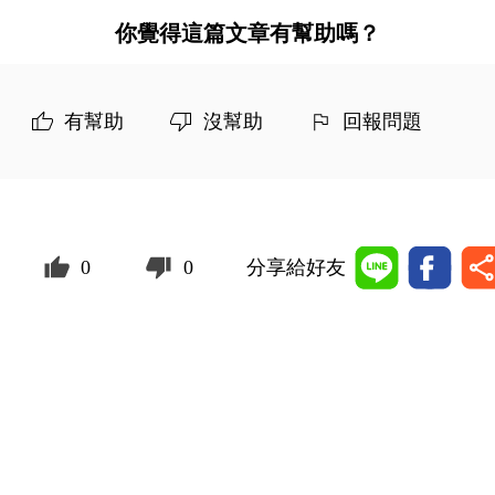
你覺得這篇文章有幫助嗎？
有幫助
沒幫助
回報問題
0
0
分享給好友