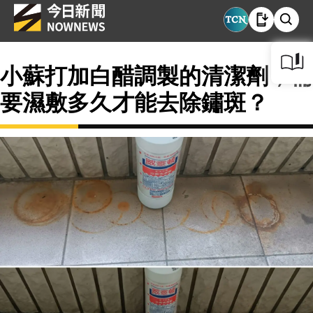
小蘇打加白醋調製的清潔劑，需
要濕敷多久才能去除鏽斑？