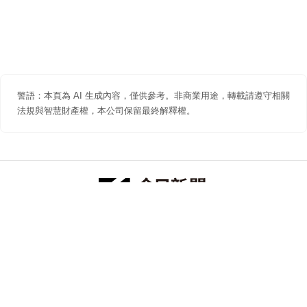
警語：本頁為 AI 生成內容，僅供參考。非商業用途，轉載請遵守相關
法規與智慧財產權，本公司保留最終解釋權。
防詐聲明
著作權聲明
免責聲明
關於我們
隱私權聲明
合作提案
追蹤 NOWNEWS 今日新聞