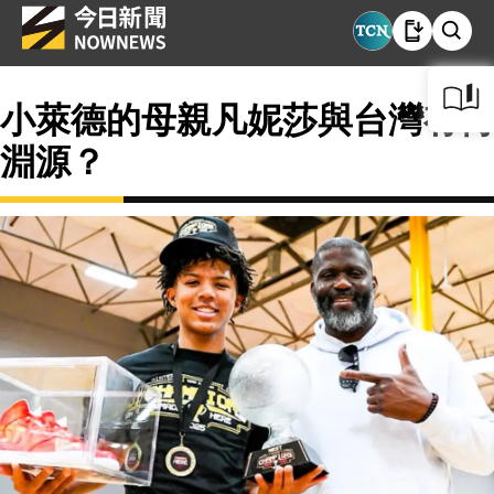
小萊德的母親凡妮莎與台灣有何
淵源？