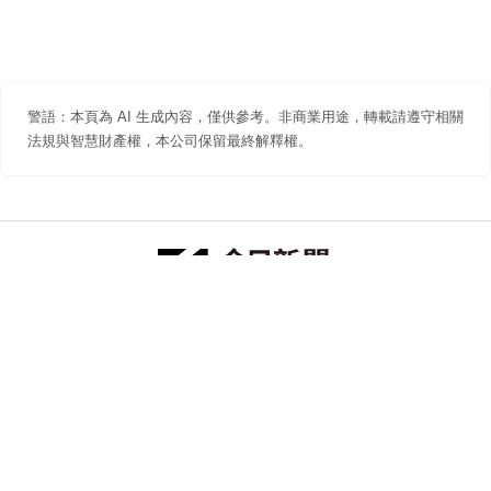
警語：本頁為 AI 生成內容，僅供參考。非商業用途，轉載請遵守相關
法規與智慧財產權，本公司保留最終解釋權。
防詐聲明
著作權聲明
免責聲明
關於我們
隱私權聲明
合作提案
追蹤 NOWNEWS 今日新聞