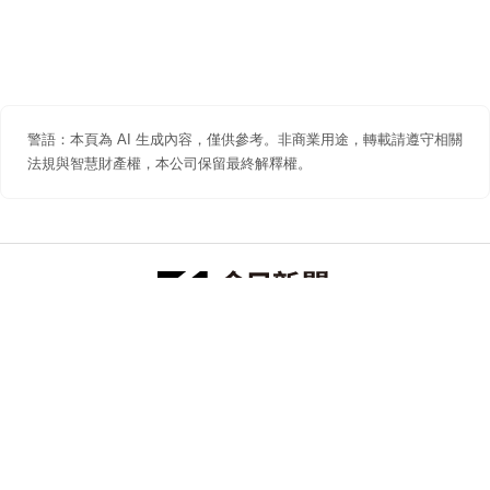
警語：本頁為 AI 生成內容，僅供參考。非商業用途，轉載請遵守相關
法規與智慧財產權，本公司保留最終解釋權。
防詐聲明
著作權聲明
免責聲明
關於我們
隱私權聲明
合作提案
追蹤 NOWNEWS 今日新聞