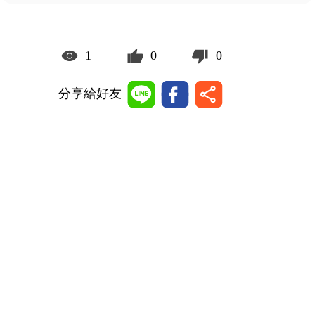
1
0
0
分享給好友