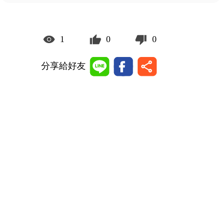
1
0
0
分享給好友