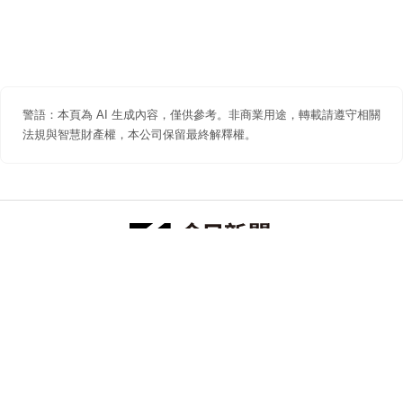
警語：本頁為 AI 生成內容，僅供參考。非商業用途，轉載請遵守相關
法規與智慧財產權，本公司保留最終解釋權。
防詐聲明
著作權聲明
免責聲明
關於我們
隱私權聲明
合作提案
追蹤 NOWNEWS 今日新聞