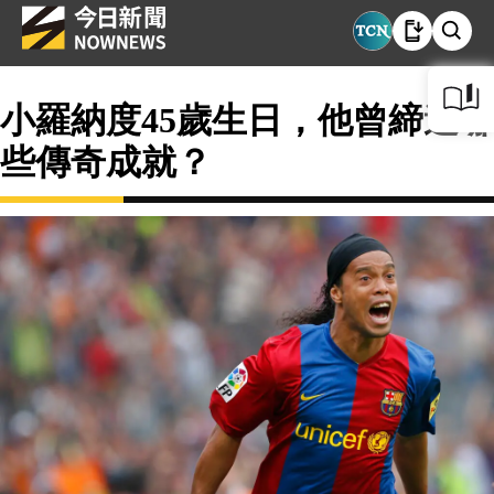
小羅納度45歲生日，他曾締造哪
些傳奇成就？