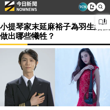
小提琴家末延麻裕子為羽生結弦
做出哪些犧牲？