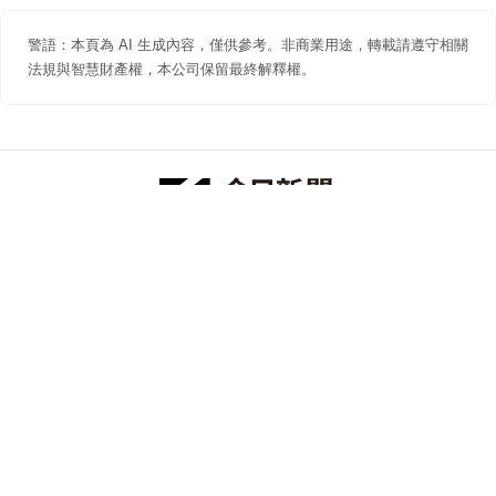
警語：本頁為 AI 生成內容，僅供參考。非商業用途，轉載請遵守相關
法規與智慧財產權，本公司保留最終解釋權。
防詐聲明
著作權聲明
免責聲明
關於我們
隱私權聲明
合作提案
追蹤 NOWNEWS 今日新聞