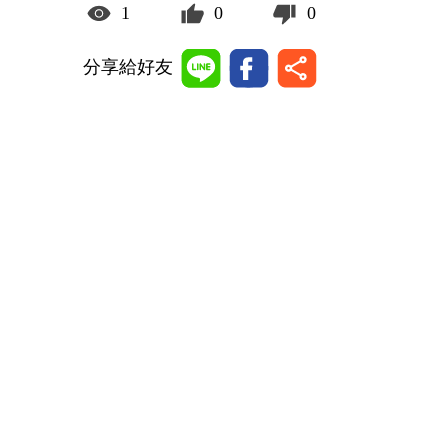
1
0
0
分享給好友