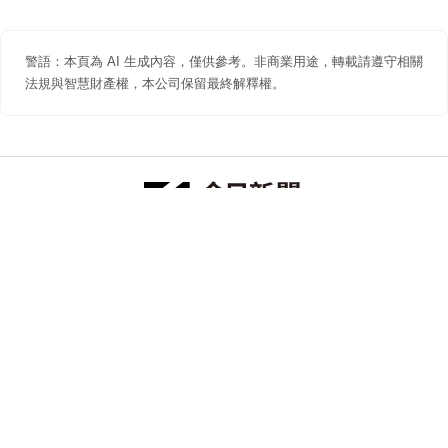
警語：本頁為 AI 生成內容，僅供參考。非商業用途，轉載請遵守相關
法規與智慧財產權，本公司保留最終解釋權。
防詐聲明
著作權聲明
免責聲明
關於我們
隱私權聲明
合作提案
追蹤 NOWNEWS 今日新聞