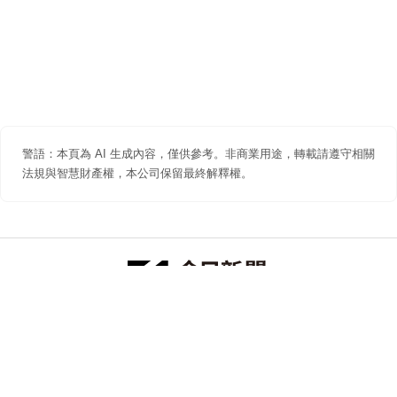
警語：本頁為 AI 生成內容，僅供參考。非商業用途，轉載請遵守相關
法規與智慧財產權，本公司保留最終解釋權。
防詐聲明
著作權聲明
免責聲明
關於我們
隱私權聲明
合作提案
追蹤 NOWNEWS 今日新聞