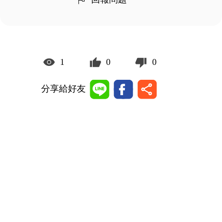
1
0
0
分享給好友