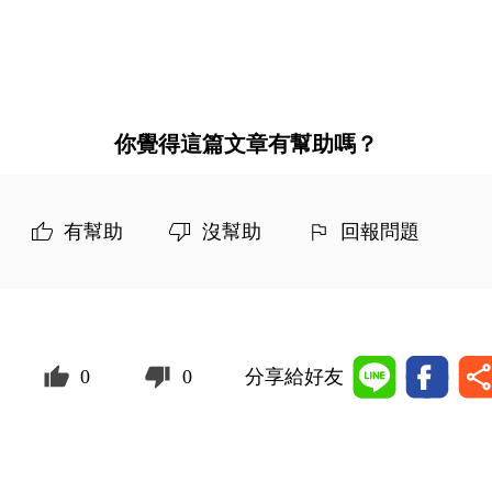
你覺得這篇文章有幫助嗎？
有幫助
沒幫助
回報問題
0
0
分享給好友