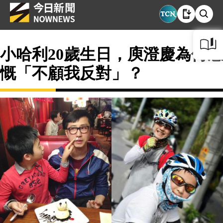
小哈利20歲生日，庾澄慶為何感
慨「不顧我反對」？