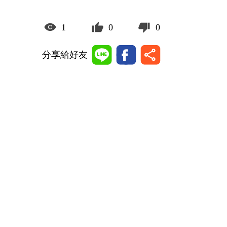
1
0
0
分享給好友