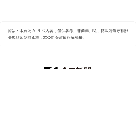
警語：本頁為 AI 生成內容，僅供參考。非商業用途，轉載請遵守相關
法規與智慧財產權，本公司保留最終解釋權。
防詐聲明
著作權聲明
免責聲明
關於我們
隱私權聲明
合作提案
追蹤 NOWNEWS 今日新聞