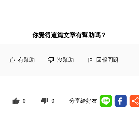
你覺得這篇文章有幫助嗎？
有幫助
沒幫助
回報問題
0
0
分享給好友