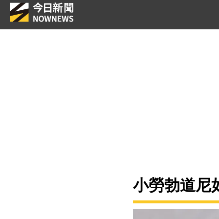
小勞勃道尼