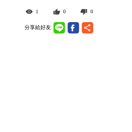
1
0
0
分享給好友