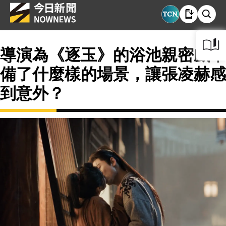
導演為《逐玉》的浴池親密戲準
備了什麼樣的場景，讓張凌赫感
到意外？