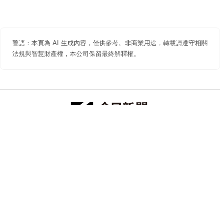
警語：本頁為 AI 生成內容，僅供參考。非商業用途，轉載請遵守相關
法規與智慧財產權，本公司保留最終解釋權。
防詐聲明
著作權聲明
免責聲明
關於我們
隱私權聲明
合作提案
追蹤 NOWNEWS 今日新聞