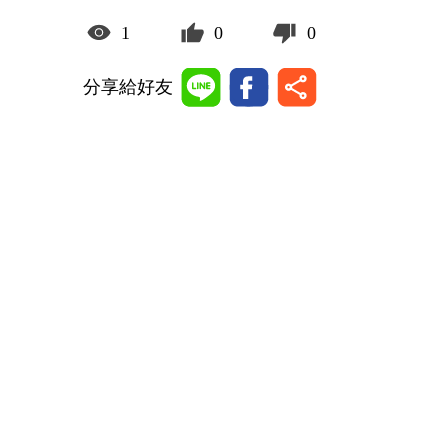
1
0
0
分享給好友