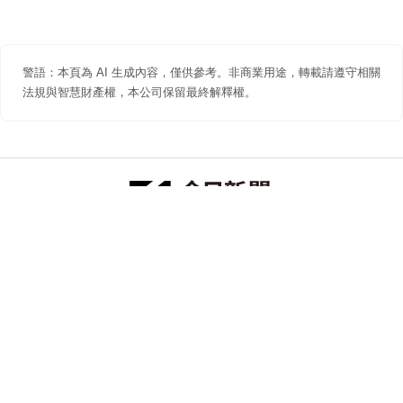
警語：本頁為 AI 生成內容，僅供參考。非商業用途，轉載請遵守相關
法規與智慧財產權，本公司保留最終解釋權。
防詐聲明
著作權聲明
免責聲明
關於我們
隱私權聲明
合作提案
追蹤 NOWNEWS 今日新聞