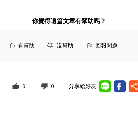
你覺得這篇文章有幫助嗎？
有幫助
沒幫助
回報問題
0
0
分享給好友