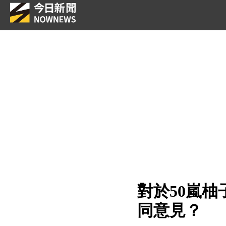
對於50嵐
同意見？