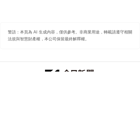
警語：本頁為 AI 生成內容，僅供參考。非商業用途，轉載請遵守相關
法規與智慧財產權，本公司保留最終解釋權。
防詐聲明
著作權聲明
免責聲明
關於我們
隱私權聲明
合作提案
追蹤 NOWNEWS 今日新聞