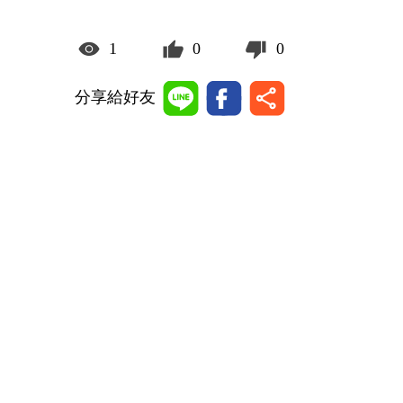
1
0
0
分享給好友