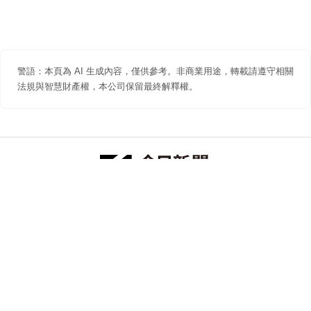
警語：本頁為 AI 生成內容，僅供參考。非商業用途，轉載請遵守相關
法規與智慧財產權，本公司保留最終解釋權。
防詐聲明
著作權聲明
免責聲明
關於我們
隱私權聲明
合作提案
追蹤 NOWNEWS 今日新聞