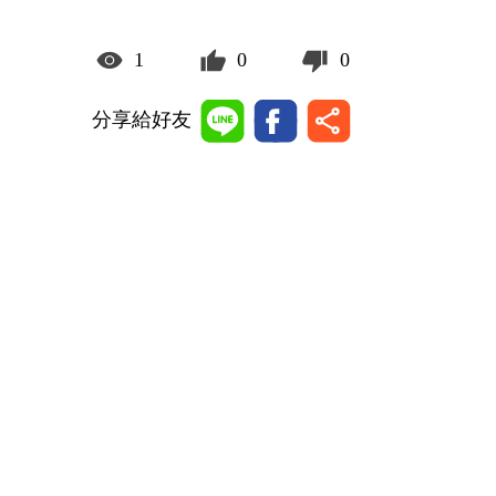
1
0
0
分享給好友