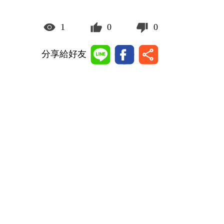
1
0
0
分享給好友