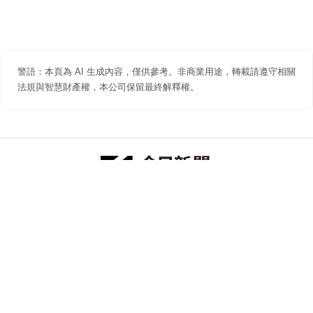
警語：本頁為 AI 生成內容，僅供參考。非商業用途，轉載請遵守相關
法規與智慧財產權，本公司保留最終解釋權。
防詐聲明
著作權聲明
免責聲明
關於我們
隱私權聲明
合作提案
追蹤 NOWNEWS 今日新聞