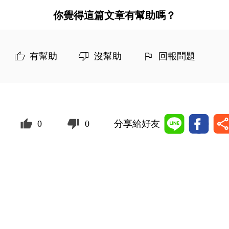
你覺得這篇文章有幫助嗎？
有幫助
沒幫助
回報問題
0
0
分享給好友