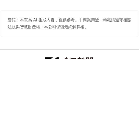
警語：本頁為 AI 生成內容，僅供參考。非商業用途，轉載請遵守相關
法規與智慧財產權，本公司保留最終解釋權。
防詐聲明
著作權聲明
免責聲明
關於我們
隱私權聲明
合作提案
追蹤 NOWNEWS 今日新聞