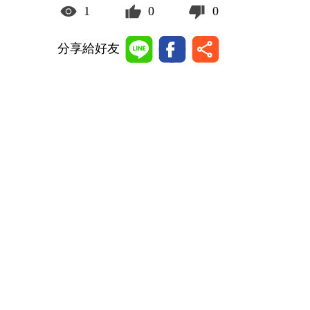
1
0
0
分享給好友