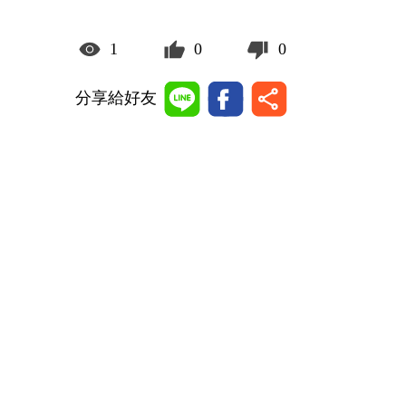
1
0
0
分享給好友