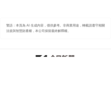
警語：本頁為 AI 生成內容，僅供參考。非商業用途，轉載請遵守相關
法規與智慧財產權，本公司保留最終解釋權。
防詐聲明
著作權聲明
免責聲明
關於我們
隱私權聲明
合作提案
追蹤 NOWNEWS 今日新聞