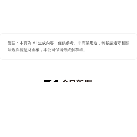
警語：本頁為 AI 生成內容，僅供參考。非商業用途，轉載請遵守相關
法規與智慧財產權，本公司保留最終解釋權。
防詐聲明
著作權聲明
免責聲明
關於我們
隱私權聲明
合作提案
追蹤 NOWNEWS 今日新聞