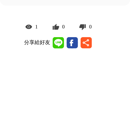
1
0
0
分享給好友