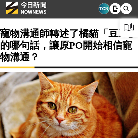
寵物溝通師轉述了橘貓「豆豆」
的哪句話，讓原PO開始相信寵
物溝通？