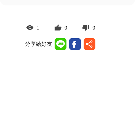
1
0
0
分享給好友