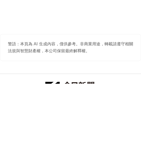
警語：本頁為 AI 生成內容，僅供參考。非商業用途，轉載請遵守相關
法規與智慧財產權，本公司保留最終解釋權。
防詐聲明
著作權聲明
免責聲明
關於我們
隱私權聲明
合作提案
追蹤 NOWNEWS 今日新聞