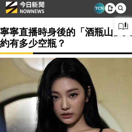
寧寧直播時身後的「酒瓶山」大
約有多少空瓶？