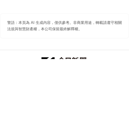
警語：本頁為 AI 生成內容，僅供參考。非商業用途，轉載請遵守相關
法規與智慧財產權，本公司保留最終解釋權。
防詐聲明
著作權聲明
免責聲明
關於我們
隱私權聲明
合作提案
追蹤 NOWNEWS 今日新聞