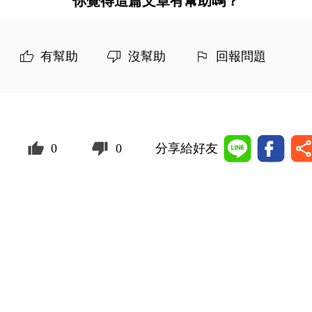
你覺得這篇文章有幫助嗎？
有幫助
沒幫助
回報問題
0
0
分享給好友