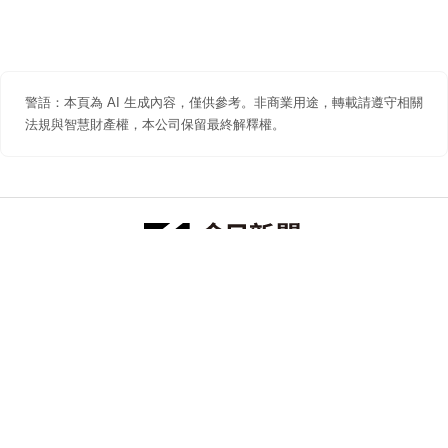
警語：本頁為 AI 生成內容，僅供參考。非商業用途，轉載請遵守相關
法規與智慧財產權，本公司保留最終解釋權。
防詐聲明
著作權聲明
免責聲明
關於我們
隱私權聲明
合作提案
追蹤 NOWNEWS 今日新聞