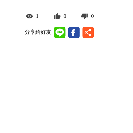
1
0
0
分享給好友