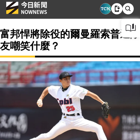
富邦悍將除役的爾曼羅索普遭隊
友嘲笑什麼？