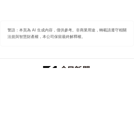
警語：本頁為 AI 生成內容，僅供參考。非商業用途，轉載請遵守相關
法規與智慧財產權，本公司保留最終解釋權。
防詐聲明
著作權聲明
免責聲明
關於我們
隱私權聲明
合作提案
追蹤 NOWNEWS 今日新聞