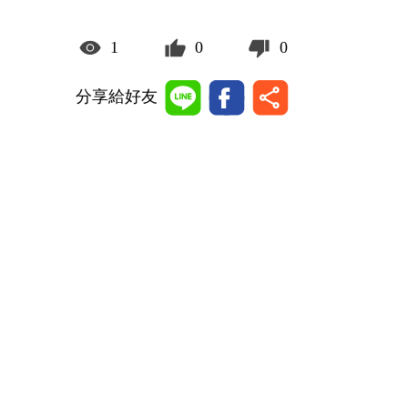
1
0
0
分享給好友