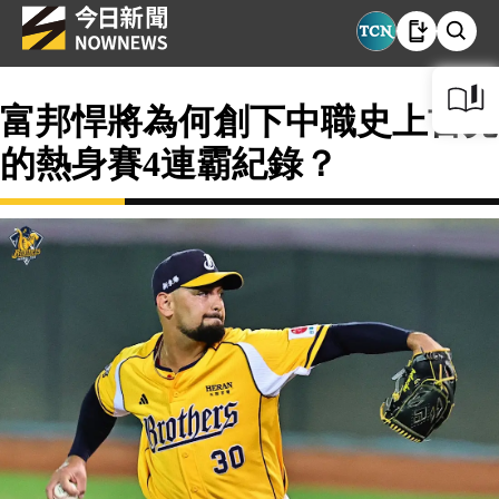
富邦悍將為何創下中職史上首見
的熱身賽4連霸紀錄？