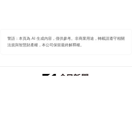
警語：本頁為 AI 生成內容，僅供參考。非商業用途，轉載請遵守相關
法規與智慧財產權，本公司保留最終解釋權。
防詐聲明
著作權聲明
免責聲明
關於我們
隱私權聲明
合作提案
追蹤 NOWNEWS 今日新聞