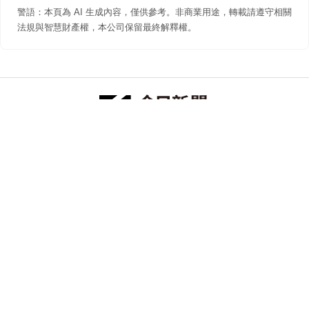
警語：本頁為 AI 生成內容，僅供參考。非商業用途，轉載請遵守相關
法規與智慧財產權，本公司保留最終解釋權。
防詐聲明
著作權聲明
免責聲明
關於我們
隱私權聲明
合作提案
追蹤 NOWNEWS 今日新聞
© 今日傳媒(股)公司版權所有，非經授權，不許轉載本網站內容 ©