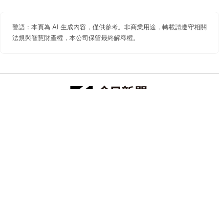
警語：本頁為 AI 生成內容，僅供參考。非商業用途，轉載請遵守相關
法規與智慧財產權，本公司保留最終解釋權。
防詐聲明
著作權聲明
免責聲明
關於我們
隱私權聲明
合作提案
追蹤 NOWNEWS 今日新聞