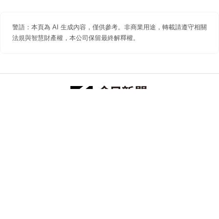
警語：本頁為 AI 生成內容，僅供參考。非商業用途，轉載請遵守相關
法規與智慧財產權，本公司保留最終解釋權。
防詐聲明
著作權聲明
免責聲明
關於我們
隱私權聲明
合作提案
追蹤 NOWNEWS 今日新聞