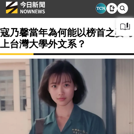
寇乃馨當年為何能以榜首之姿考
上台灣大學外文系？