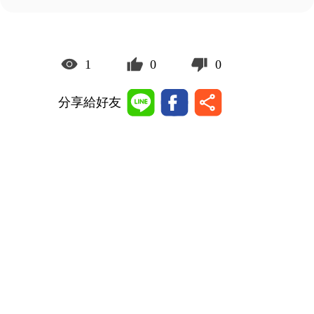
1
0
0
分享給好友