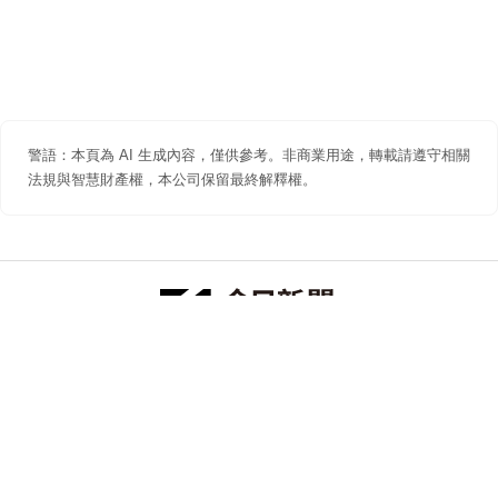
警語：本頁為 AI 生成內容，僅供參考。非商業用途，轉載請遵守相關
法規與智慧財產權，本公司保留最終解釋權。
防詐聲明
著作權聲明
免責聲明
關於我們
隱私權聲明
合作提案
追蹤 NOWNEWS 今日新聞