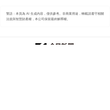
警語：本頁為 AI 生成內容，僅供參考。非商業用途，轉載請遵守相關
法規與智慧財產權，本公司保留最終解釋權。
防詐聲明
著作權聲明
免責聲明
關於我們
隱私權聲明
合作提案
追蹤 NOWNEWS 今日新聞