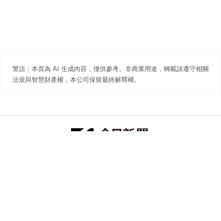
警語：本頁為 AI 生成內容，僅供參考。非商業用途，轉載請遵守相關
法規與智慧財產權，本公司保留最終解釋權。
防詐聲明
著作權聲明
免責聲明
關於我們
隱私權聲明
合作提案
追蹤 NOWNEWS 今日新聞