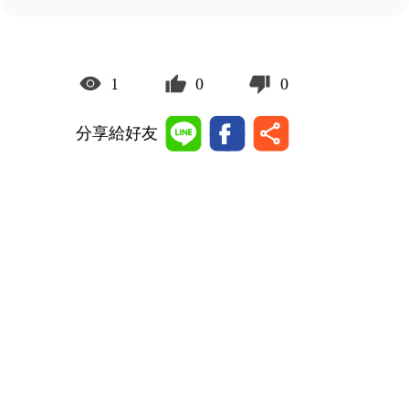
1
0
0
分享給好友