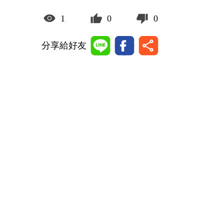
1
0
0
分享給好友