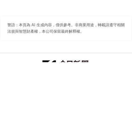
警語：本頁為 AI 生成內容，僅供參考。非商業用途，轉載請遵守相關
法規與智慧財產權，本公司保留最終解釋權。
防詐聲明
著作權聲明
免責聲明
關於我們
隱私權聲明
合作提案
追蹤 NOWNEWS 今日新聞