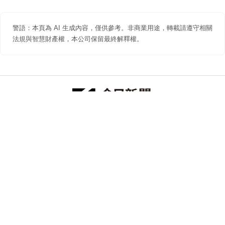
警語：本頁為 AI 生成內容，僅供參考。非商業用途，轉載請遵守相關
法規與智慧財產權，本公司保留最終解釋權。
防詐聲明
著作權聲明
免責聲明
關於我們
隱私權聲明
合作提案
追蹤 NOWNEWS 今日新聞