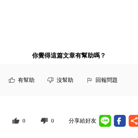
你覺得這篇文章有幫助嗎？
有幫助
沒幫助
回報問題
0
0
分享給好友