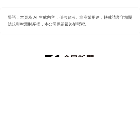
警語：本頁為 AI 生成內容，僅供參考。非商業用途，轉載請遵守相關
法規與智慧財產權，本公司保留最終解釋權。
防詐聲明
著作權聲明
免責聲明
關於我們
隱私權聲明
合作提案
追蹤 NOWNEWS 今日新聞