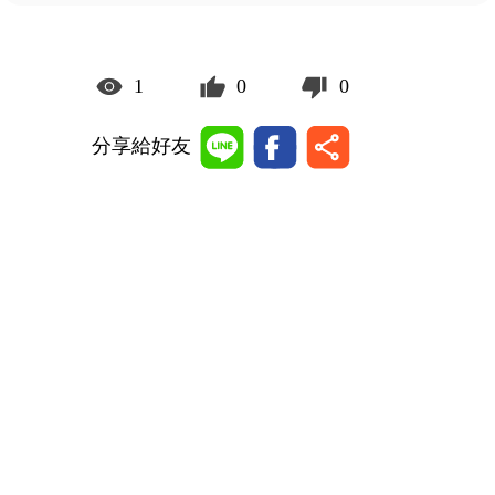
1
0
0
分享給好友