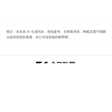
警語：本頁為 AI 生成內容，僅供參考。非商業用途，轉載請遵守相關
法規與智慧財產權，本公司保留最終解釋權。
防詐聲明
著作權聲明
免責聲明
關於我們
隱私權聲明
合作提案
追蹤 NOWNEWS 今日新聞