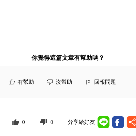
你覺得這篇文章有幫助嗎？
有幫助
沒幫助
回報問題
0
0
分享給好友