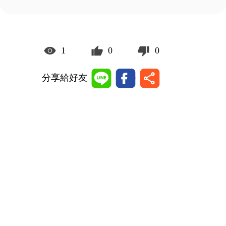
1
0
0
分享給好友