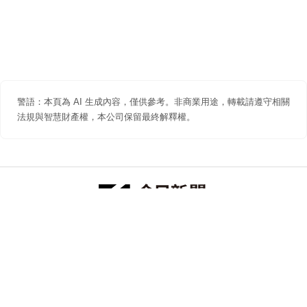
警語：本頁為 AI 生成內容，僅供參考。非商業用途，轉載請遵守相關
法規與智慧財產權，本公司保留最終解釋權。
防詐聲明
著作權聲明
免責聲明
關於我們
隱私權聲明
合作提案
追蹤 NOWNEWS 今日新聞