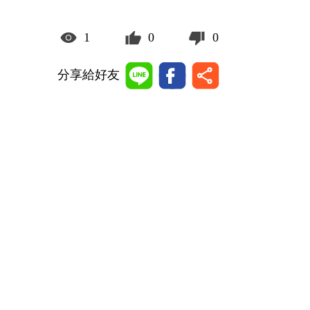
1
0
0
分享給好友