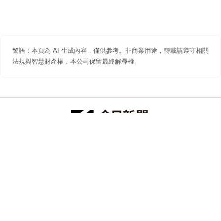
警語：本頁為 AI 生成內容，僅供參考。非商業用途，轉載請遵守相關
法規與智慧財產權，本公司保留最終解釋權。
防詐聲明
著作權聲明
免責聲明
關於我們
隱私權聲明
合作提案
追蹤 NOWNEWS 今日新聞