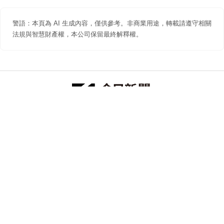
警語：本頁為 AI 生成內容，僅供參考。非商業用途，轉載請遵守相關
法規與智慧財產權，本公司保留最終解釋權。
防詐聲明
著作權聲明
免責聲明
關於我們
隱私權聲明
合作提案
追蹤 NOWNEWS 今日新聞