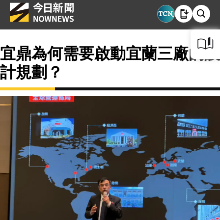
宜鼎為何需要啟動宜蘭三廠的設
計規劃？