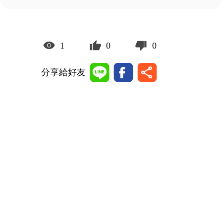
1
0
0
分享給好友