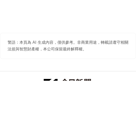
警語：本頁為 AI 生成內容，僅供參考。非商業用途，轉載請遵守相關
法規與智慧財產權，本公司保留最終解釋權。
防詐聲明
著作權聲明
免責聲明
關於我們
隱私權聲明
合作提案
追蹤 NOWNEWS 今日新聞