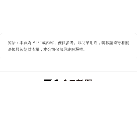
警語：本頁為 AI 生成內容，僅供參考。非商業用途，轉載請遵守相關
法規與智慧財產權，本公司保留最終解釋權。
防詐聲明
著作權聲明
免責聲明
關於我們
隱私權聲明
合作提案
追蹤 NOWNEWS 今日新聞