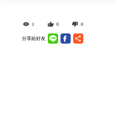
1
0
0
分享給好友