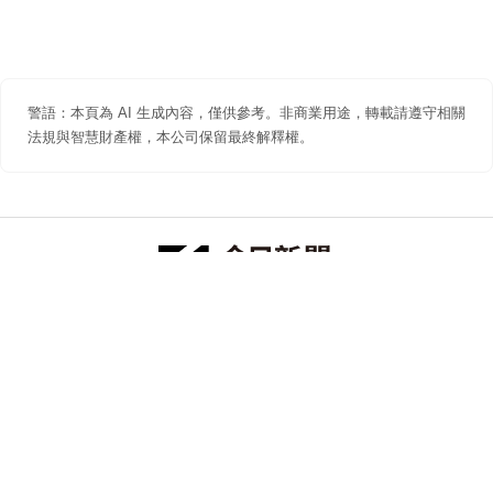
警語：本頁為 AI 生成內容，僅供參考。非商業用途，轉載請遵守相關
法規與智慧財產權，本公司保留最終解釋權。
防詐聲明
著作權聲明
免責聲明
關於我們
隱私權聲明
合作提案
追蹤 NOWNEWS 今日新聞