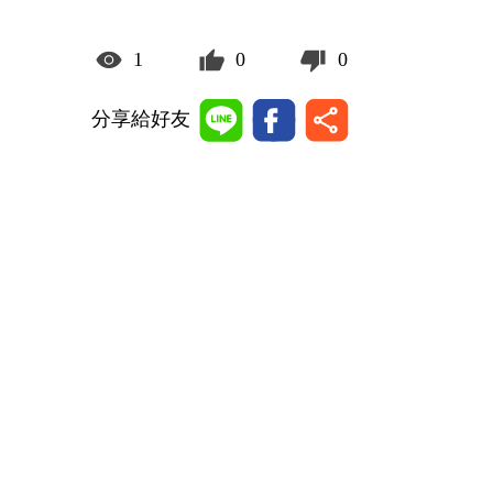
1
0
0
分享給好友