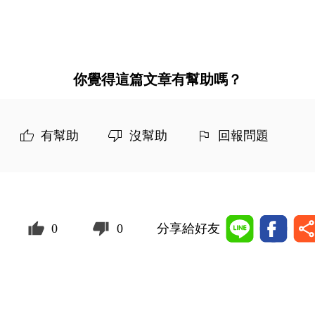
你覺得這篇文章有幫助嗎？
有幫助
沒幫助
回報問題
0
0
分享給好友